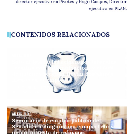
director ejecutivo en Pivotes y Hugo Campos, Director
ejecutivo en PLAN.
s
CONTENIDOS RELACIONADOS
ARTÍCULOS
Solo el 14% de las relaciones laborales
termina con indemnización, y el 60%
de quienes acceden llevan dos años o
menos en el empleo
co
Por: Pulso La Tercera
30 junio, 2026
ARTÍCULOS
Seminario de empleo público del
Senado: un diagnóstico compartido y
una propuesta de reforma