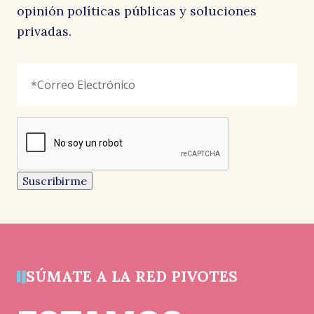
opinión políticas públicas y soluciones
privadas.
B
Facebook
Correo
"
*
"
Electrónico
*
señala
los
campos
reCAPTCHA
obligatorios
Este
campo
es
un
Suscribirme
campo
de
validación
y
debe
quedar
sin
cambios.
SÚMATE A LA RED PIVOTES