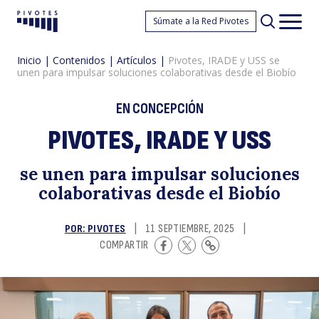
Pi
Súmate a la Red Pivotes
Pivotes
Men
princ
Inicio
|
Contenidos
|
Artículos
|
Pivotes, IRADE y USS se
unen para impulsar soluciones colaborativas desde el Biobío
EN CONCEPCIÓN
PIVOTES, IRADE Y USS
I
se unen para impulsar soluciones
colaborativas desde el Biobío
POR: PIVOTES
|
11 SEPTIEMBRE, 2025
|
COMPARTIR