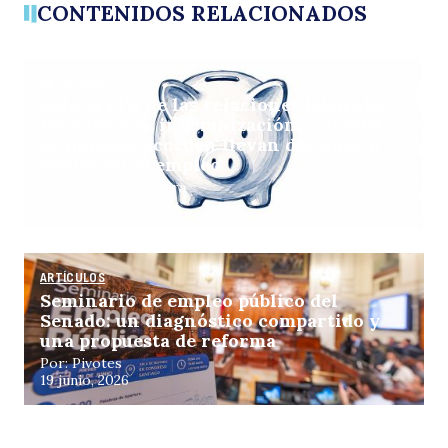
CONTENIDOS RELACIONADOS
ARTÍCULOS
Solo el 14% de las relaciones laborales
termina con indemnización, y el 60%
de quienes acceden llevan dos años o
menos en el empleo
Por: Pulso La Tercera
30 junio, 2026
ARTÍCULOS
Seminario de empleo público del
Senado: un diagnóstico compartido y
una propuesta de reforma
Por: Pivotes
19 junio, 2026