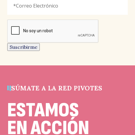
Electrónico
*
señala
los
campos
reCAPTCHA
obligatorios
Este
campo
es
un
Suscribirme
campo
de
validación
y
debe
quedar
sin
cambios.
SÚMATE A LA RED PIVOTES
ESTAMOS
EN ACCIÓN