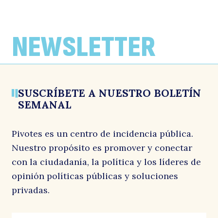
ARTÍCULOS
ARTÍCULOS
ARTÍCULOS
Región de Atacama lidera brechas de
La brecha de género en informalidad
Efectividad en la evaluación ambiental
empleo e informalidad femenina a nivel
laboral triplica la cifra nacional
en la era Kast mantendría tendencia
NEWSLETTER
país
que se consolidó al cierre del gobierno
Por: La Estrella de Iquique
de Boric
1 junio, 2026
Por: El Diario de Atacama
1 junio, 2026
Por: El Diario Financiero
1 junio, 2026
SUSCRÍBETE A NUESTRO BOLETÍN
SEMANAL
Pivotes es un centro de incidencia pública.
Nuestro propósito es promover y conectar
con la ciudadanía, la política y los líderes de
opinión políticas públicas y soluciones
privadas.
URL
Correo
"
*
"