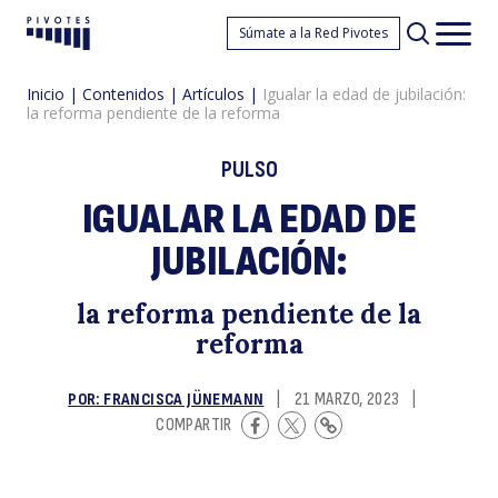
Ig
Súmate a la Red Pivotes
Pivotes
Men
princ
Inicio
|
Contenidos
|
Artículos
|
Igualar la edad de jubilación:
la reforma pendiente de la reforma
PULSO
IGUALAR LA EDAD DE
JUBILACIÓN:
la
la reforma pendiente de la
reforma
POR: FRANCISCA JÜNEMANN
|
21 MARZO, 2023
|
COMPARTIR