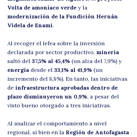
Buscar
Volta de amoníaco verde
y la
modernización de la Fundición Hernán
d
Videla de Enami
.
Al recoger el Iefea sobre la inversión
declarada por sector productivo,
minería
saltó del
37,5% al 45,4%
(un alza del 7,9%) y
energía
desde el
33,1% al 41,9%
(un
incremento del 8,8%). En tanto, las iniciativas
de
infraestructura aprobadas dentro de
s
plazo disminuyeron un 0,9%
, a pesar del
visto bueno otorgado a tres iniciativas.
Al analizar el comportamiento a nivel
regional, si bien en la
Región de Antofagasta