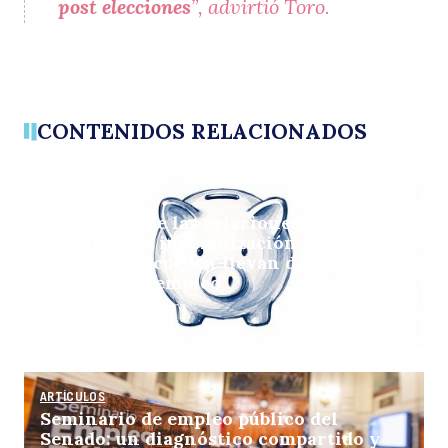
post elecciones
”, advirtió Toro.
CONTENIDOS RELACIONADOS
ARTÍCULOS
Solo el 14% de las relaciones laborales
termina con indemnización, y el 60%
de quienes acceden llevan dos años o
menos en el empleo
Por: Pulso La Tercera
30 junio, 2026
ARTÍCULOS
Seminario de empleo público del
Senado: un diagnóstico compartido y