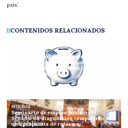
país’.
CONTENIDOS RELACIONADOS
ARTÍCULOS
Solo el 14% de las relaciones laborales
termina con indemnización, y el 60%
de quienes acceden llevan dos años o
menos en el empleo
Por: Pulso La Tercera
30 junio, 2026
ARTÍCULOS
Seminario de empleo público del
Senado: un diagnóstico compartido y
una propuesta de reforma