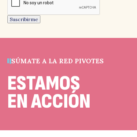
Este
campo
es
un
Suscribirme
campo
de
validación
y
debe
quedar
sin
cambios.
SÚMATE A LA RED PIVOTES
ESTAMOS
EN ACCIÓN