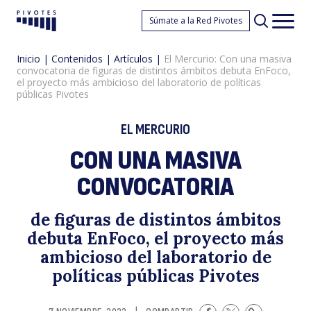
El
Súmate a la Red Pivotes
Pivotes
Men
princ
Inicio
|
Contenidos
|
Artículos
|
El Mercurio: Con una masiva
convocatoria de figuras de distintos ámbitos debuta EnFoco,
el proyecto más ambicioso del laboratorio de políticas
públicas Pivotes
EL MERCURIO
CON UNA MASIVA
M
CONVOCATORIA
de figuras de distintos ámbitos
debuta EnFoco, el proyecto más
ambicioso del laboratorio de
políticas públicas Pivotes