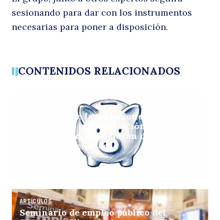
sesionando para dar con los instrumentos
necesarias para poner a disposición.
CONTENIDOS RELACIONADOS
ARTÍCULOS
Solo el 14% de las relaciones laborales
termina con indemnización, y el 60%
de quienes acceden llevan dos años o
menos en el empleo
Por: Pulso La Tercera
30 junio, 2026
ARTÍCULOS
Seminario de empleo público del