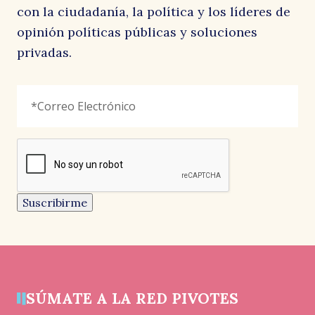
con la ciudadanía, la política y los líderes de
opinión políticas públicas y soluciones
privadas.
Instagram
Correo
"
*
"
Electrónico
*
señala
los
campos
reCAPTCHA
obligatorios
Este
campo
es
un
Suscribirme
campo
de
validación
y
debe
quedar
sin
cambios.
SÚMATE A LA RED PIVOTES