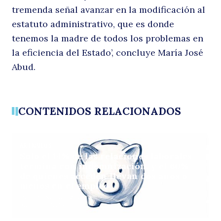
tremenda señal avanzar en la modificación al
estatuto administrativo, que es donde
tenemos la madre de todos los problemas en
la eficiencia del Estado’, concluye María José
Abud.
CONTENIDOS RELACIONADOS
ARTÍCULOS
Solo el 14% de las relaciones laborales
termina con indemnización, y el 60%
de quienes acceden llevan dos años o
menos en el empleo
Por: Pulso La Tercera
30 junio, 2026