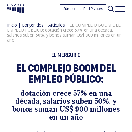
E
Súmate a la Red Pivotes
Pivotes
Men
princ
Inicio
|
Contenidos
|
Artículos
|
EL COMPLEJO BOOM DEL
EMPLEO PÚBLICO: dotación crece 57% en una década,
salarios suben 50%, y bonos suman US$ 900 millones en un
año
EL MERCURIO
EL COMPLEJO BOOM DEL
C
EMPLEO PÚBLICO:
dotación crece 57% en una
década, salarios suben 50%, y
bonos suman US$ 900 millones
en un año