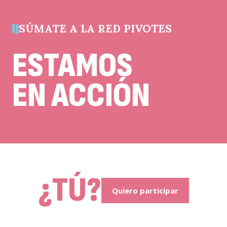
sin
cambios.
SÚMATE A LA RED PIVOTES
ESTAMOS
EN ACCIÓN
¿TÚ?
Quiero participar