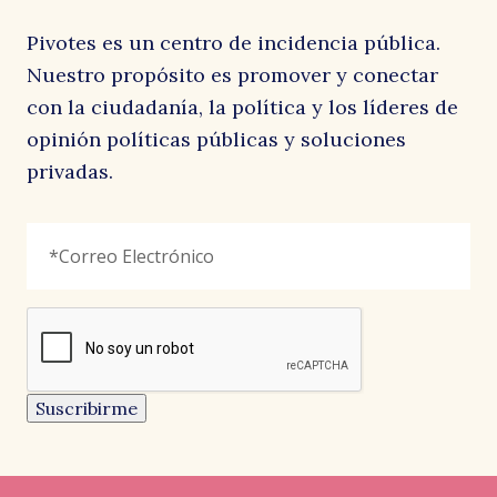
Pivotes es un centro de incidencia pública.
Nuestro propósito es promover y conectar
con la ciudadanía, la política y los líderes de
opinión políticas públicas y soluciones
privadas.
Company
Correo
"
*
"
Electrónico
*
señala
los
campos
reCAPTCHA
obligatorios
Este
campo
es
un
Suscribirme
campo
de
validación
y
debe
quedar