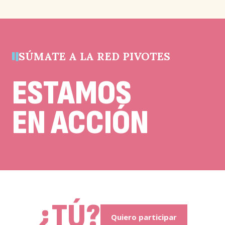
validación
y
debe
quedar
sin
cambios.
SÚMATE A LA RED PIVOTES
ESTAMOS
EN ACCIÓN
¿TÚ?
Quiero participar