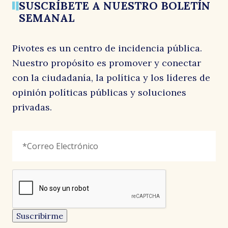
SUSCRÍBETE A NUESTRO BOLETÍN
SEMANAL
Pivotes es un centro de incidencia pública.
Nuestro propósito es promover y conectar
con la ciudadanía, la política y los líderes de
opinión políticas públicas y soluciones
privadas.
Facebook
Correo
"
*
"
Electrónico
*
señala
los
campos
reCAPTCHA
obligatorios
Este
campo
es
un
Suscribirme
campo
de