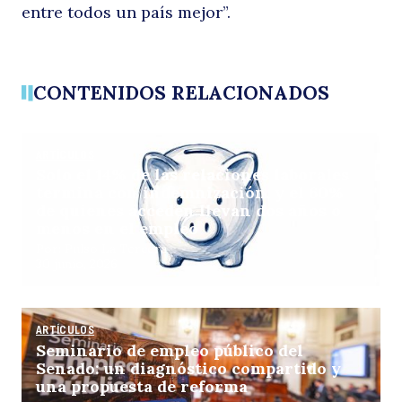
entre todos un país mejor”.
CONTENIDOS RELACIONADOS
ARTÍCULOS
Solo el 14% de las relaciones laborales
termina con indemnización, y el 60%
de quienes acceden llevan dos años o
menos en el empleo
Por: Pulso La Tercera
30 junio, 2026
ARTÍCULOS
Seminario de empleo público del
Senado: un diagnóstico compartido y
una propuesta de reforma