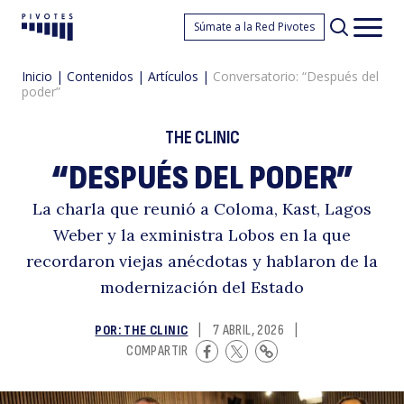
C
Súmate a la Red Pivotes
Pivotes
Men
princ
Inicio
|
Contenidos
|
Artículos
|
Conversatorio: “Después del
poder”
THE CLINIC
“DESPUÉS DEL PODER”
La charla que reunió a Coloma, Kast, Lagos
“
Weber y la exministra Lobos en la que
recordaron viejas anécdotas y hablaron de la
modernización del Estado
POR: THE CLINIC
|
7 ABRIL, 2026
|
COMPARTIR