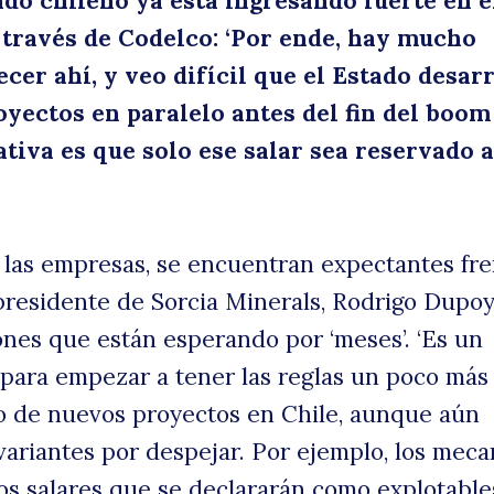
ado chileno ya está ingresando fuerte en e
través de Codelco: ‘Por ende, hay mucho
cer ahí, y veo difícil que el Estado desar
ectos en paralelo antes del fin del boom
ativa es que solo ese salar sea reservado a
 las empresas, se encuentran expectantes fre
 presidente de Sorcia Minerals, Rodrigo Dupoy,
ones que están esperando por ‘meses’. ‘Es un
para empezar a tener las reglas un poco más 
lo de nuevos proyectos en Chile, aunque aún
variantes por despejar. Por ejemplo, los mec
los salares que se declararán como explotables