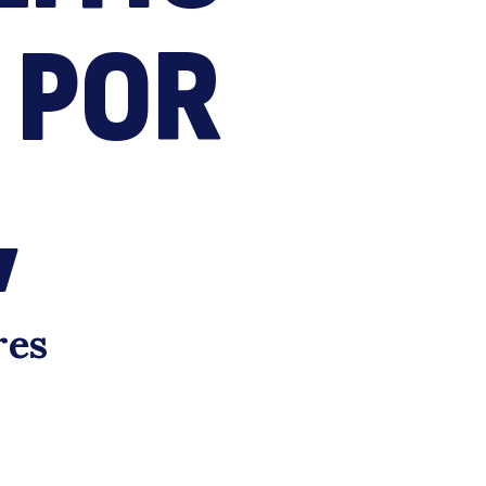
mpr
 POR
,
acio
res