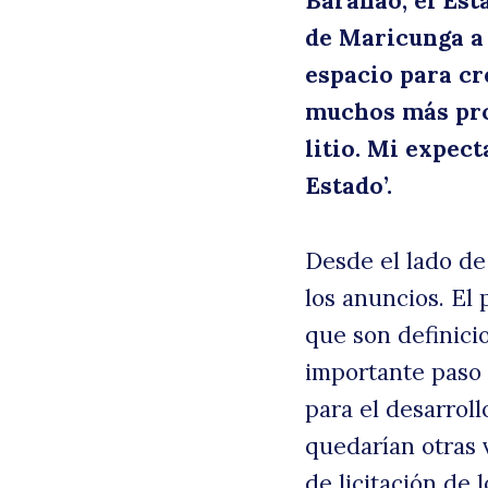
Barañao, el Est
de Maricunga a 
espacio para cre
muchos más proy
litio. Mi expect
Estado’.
Desde el lado de
los anuncios. El
que son definici
importante paso 
para el desarrol
quedarían otras 
de licitación de 