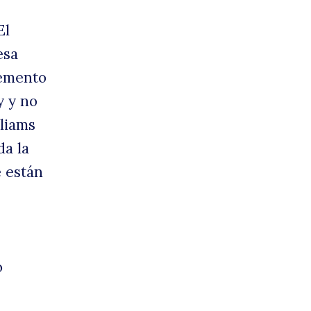
El
esa
nunc
lemento
y y no
lliams
da la
e están
obre
o