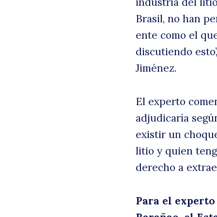
industria del lit
Brasil, no han p
ente como el qu
discutiendo esto’
Jiménez.
El experto comen
adjudicaría segú
existir un choqu
litio y quien ten
derecho a extraer
Para el experto