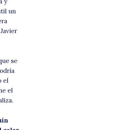
a y
til un
era
lare
 Javier
 que se
Podría
 el
ne el
liza.
uín