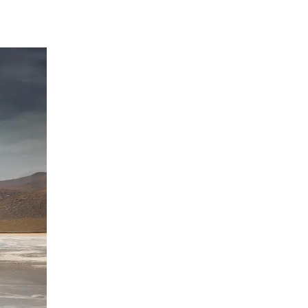
e
tio