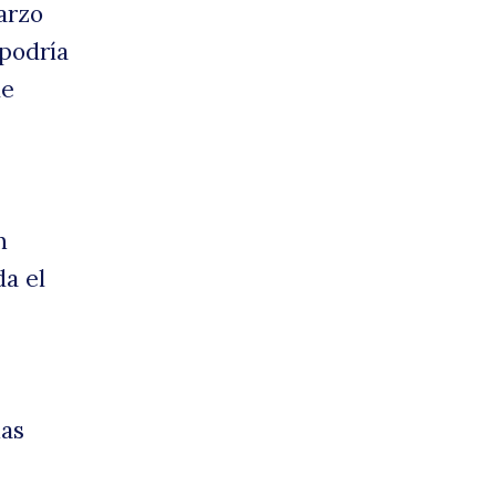
arzo
 podría
illi
de
n
da el
repa
nas