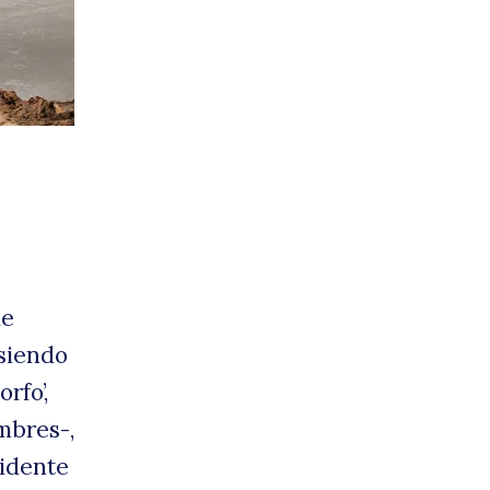
eses
or
de
 siendo
rfo’,
mbres-,
sidente