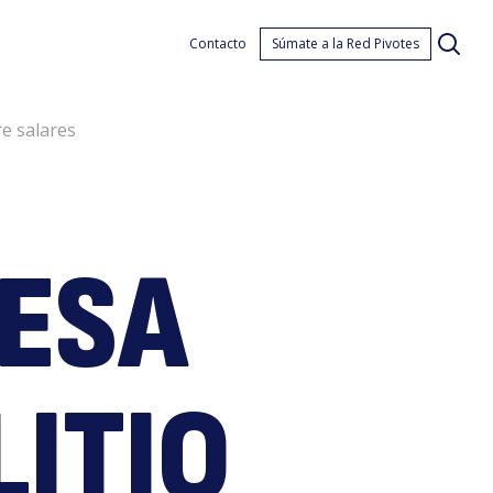
on
Contacto
Súmate a la Red Pivotes
e salares
RESA
LITIO