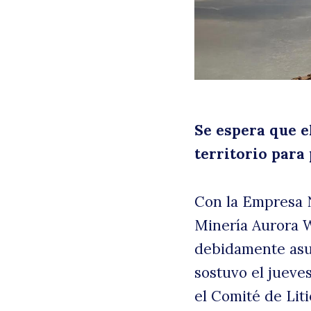
Se espera que e
territorio para
B
Con la Empresa N
Minería Aurora W
debidamente asum
sostuvo el jueve
el Comité de Lit