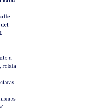
l salar
rolle
 del
l
nte a
 relata
claras
anismos
’,