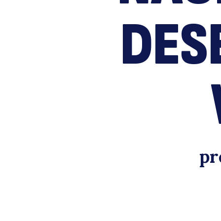
DES
pr