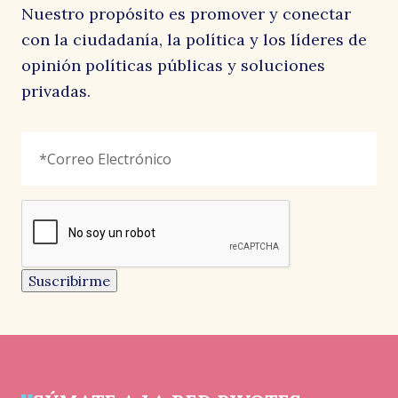
Nuestro propósito es promover y conectar
con la ciudadanía, la política y los líderes de
opinión políticas públicas y soluciones
privadas.
Facebook
Correo
"
*
"
Electrónico
*
señala
los
campos
reCAPTCHA
obligatorios
Este
campo
es
un
Suscribirme
campo
de
validación
y
debe
quedar
sin
cambios.