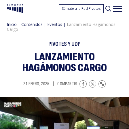
L
Súmate a la Red Pivotes
Pivotes
Men
princ
Inicio
|
Contenidos
|
Eventos
|
Lanzamiento Hagámonos
Cargo
PIVOTES Y UDP
LANZAMIENTO
HAGÁMONOS CARGO
H
21 ENERO, 2025
|
COMPARTIR