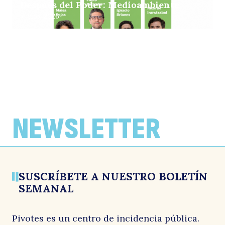
Después del Poder: Medioambiente
7 julio, 2026
EVENTOS
EVENTOS
Después del Poder: Educación
Evelyn Matthei en Ciclo de
Conversaciones Hagámonos Cargo de
2 junio, 2026
NEWSLETTER
Pivotes
6 noviembre, 2025
SUSCRÍBETE A NUESTRO BOLETÍN
SEMANAL
Pivotes es un centro de incidencia pública.