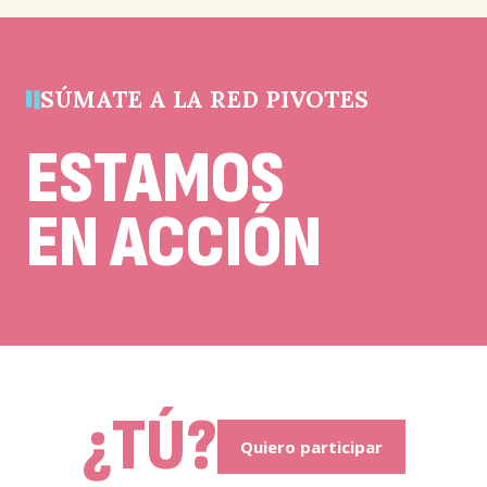
debe
quedar
sin
cambios.
p
SÚMATE A LA RED PIVOTES
ESTAMOS
EN ACCIÓN
e
¿TÚ?
Quiero participar