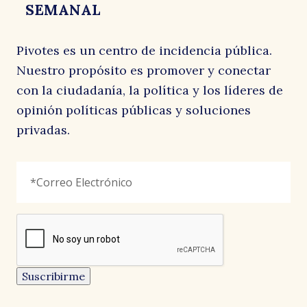
SEMANAL
de
Pivotes es un centro de incidencia pública.
Nuestro propósito es promover y conectar
con la ciudadanía, la política y los líderes de
opinión políticas públicas y soluciones
privadas.
X/Twitter
Correo
"
*
"
Electrónico
*
señala
e
los
campos
reCAPTCHA
obligatorios
Este
campo
es
un
Suscribirme
campo
de
validación
y