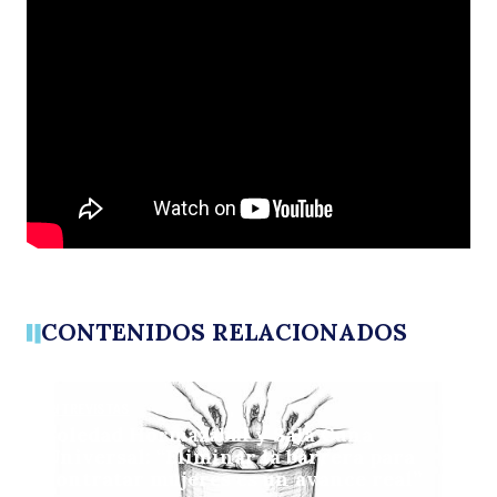
¿
Buscar
m
CONTENIDOS RELACIONADOS
ENTREVISTAS
Soledad Hormazábal y Sala Cuna
Universal: “Eliminar la barrera para
contratar mujeres es un avance real”