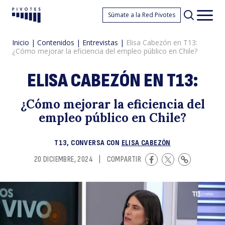
El
Súmate a la Red Pivotes
Pivotes
Men
princ
Inicio
|
Contenidos
|
Entrevistas
|
Elisa Cabezón en T13:
¿Cómo mejorar la eficiencia del empleo público en Chile?
ELISA CABEZÓN EN T13:
¿Cómo mejorar la eficiencia del
empleo público en Chile?
C
T13, CONVERSA CON
ELISA CABEZÓN
20 DICIEMBRE, 2024
|
COMPARTIR