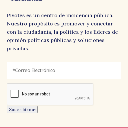
Pivotes es un centro de incidencia pública.
Nuestro propósito es promover y conectar
con la ciudadanía, la política y los líderes de
opinión políticas públicas y soluciones
privadas.
X/Twitter
Correo
"
*
"
Electrónico
*
señala
los
campos
reCAPTCHA
obligatorios
Este
campo
es
un
Suscribirme
campo
de
validación
y
debe