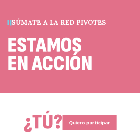
quedar
sin
cambios.
SÚMATE A LA RED PIVOTES
ESTAMOS
EN ACCIÓN
¿TÚ?
Quiero participar