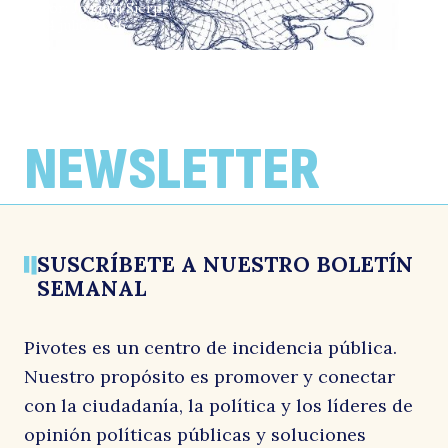
Por: Joaquín Sierpe
24 julio, 2026
COLUMNAS DE OPINIÓN
COLUMNAS DE OPINIÓN
COLUMNAS DE OPINIÓN
¿Quién gana cuando Chile no crece?
Cáncer
Propuesta para superar la miopía del
SEIA
Por: Soledad Hormazábal
Por: José Antonio Valenzuela
NEWSLETTER
22 julio, 2026
21 julio, 2026
Por: Bernardo Larraín y José Antonio Valenzuela
17 julio, 2026
SUSCRÍBETE A NUESTRO BOLETÍN
SEMANAL
Pivotes es un centro de incidencia pública.
Nuestro propósito es promover y conectar
con la ciudadanía, la política y los líderes de
opinión políticas públicas y soluciones