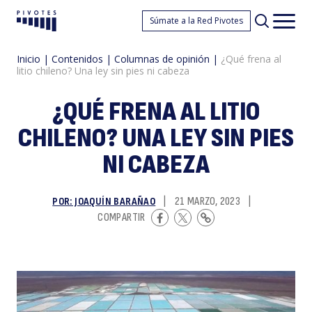
¿
Súmate a la Red Pivotes
Pivotes
Men
princ
Inicio
|
Contenidos
|
Columnas de opinión
|
¿Qué frena al
litio chileno? Una ley sin pies ni cabeza
¿QUÉ FRENA AL LITIO
CHILENO? UNA LEY SIN PIES
NI CABEZA
f
POR: JOAQUÍN BARAÑAO
|
21 MARZO, 2023
|
COMPARTIR