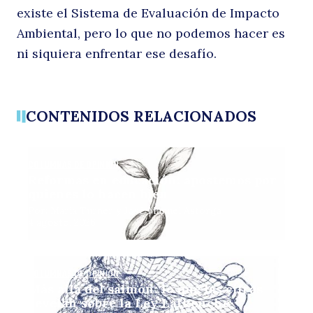
existe el Sistema de Evaluación de Impacto
Ambiental, pero lo que no podemos hacer es
ni siquiera enfrentar ese desafío.
CONTENIDOS RELACIONADOS
COLUMNAS DE OPINIÓN
Reformas en educación: apostemos por
quienes lo hacen bien
Por: María Turner y José Manuel Astorga
4 agosto, 2026
COLUMNAS DE OPINIÓN
Más allá del salmón: lo que las cifras
revelan sobre la Ley Lafkenche