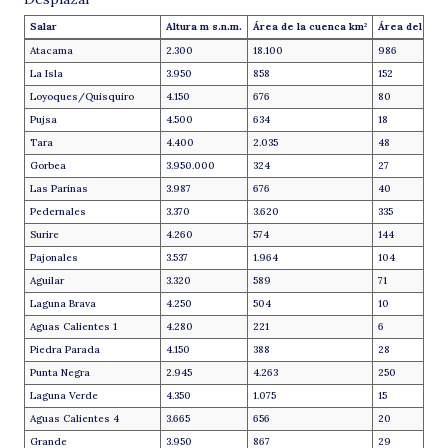
Salar
Altura m s.n.m.
Área de la cuenca km
Área del sala
2
Atacama
2.300
18.100
986
La Isla
3.950
858
152
Loyoques/Quisquiro
4.150
676
80
Pujsa
4.500
634
18
Tara
4.400
2.035
48
Gorbea
3.950.000
324
27
Las Parinas
3.987
676
40
Pedernales
3.370
3.620
335
Surire
4.260
574
144
Pajonales
3.537
1.964
104
Aguilar
3.320
589
71
Laguna Brava
4.250
504
10
Aguas Calientes 1
4.280
221
6
Piedra Parada
4.150
388
28
Punta Negra
2.945
4.263
250
Laguna Verde
4.350
1.075
15
Aguas Calientes 4
3.665
656
20
Grande
3.950
867
29