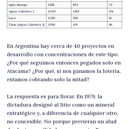
Agua Amarga
3.558
863
23
Aguas Calientes 2
4.200
1.168
134
Laco
4.250
306
16
Talar (Aguas Calientes 3)
3.950
476
46
En Argentina hay cerca de 40 proyectos en
desarrollo con concentraciones de este tipo.
¿Por qué seguimos entonces pegados solo en
Atacama? ¿Por qué, si nos ganamos la lotería,
estamos cobrando solo la mitad?
La respuesta es para llorar. En 1979, la
dictadura designó al litio como un mineral
estratégico y, a diferencia de cualquier otro,
no concesible. No porque previeran un alud