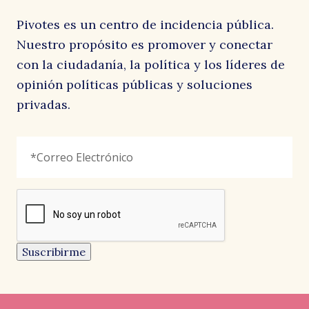
Pivotes es un centro de incidencia pública.
Nuestro propósito es promover y conectar
con la ciudadanía, la política y los líderes de
opinión políticas públicas y soluciones
privadas.
Facebook
Correo
"
*
"
Electrónico
*
señala
los
campos
reCAPTCHA
obligatorios
Este
campo
es
un
Suscribirme
campo
de
validación
y
debe
quedar