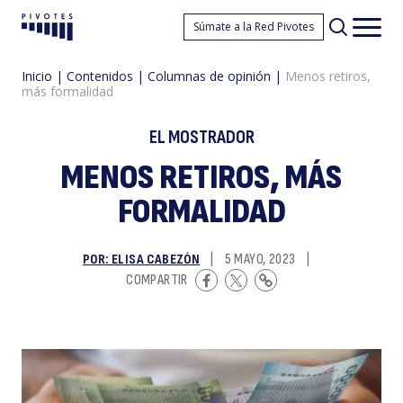
M
Súmate a la Red Pivotes
Pivotes
Men
princ
Inicio
|
Contenidos
|
Columnas de opinión
|
Menos retiros,
más formalidad
EL MOSTRADOR
MENOS RETIROS, MÁS
FORMALIDAD
re
POR: ELISA CABEZÓN
|
5 MAYO, 2023
|
COMPARTIR