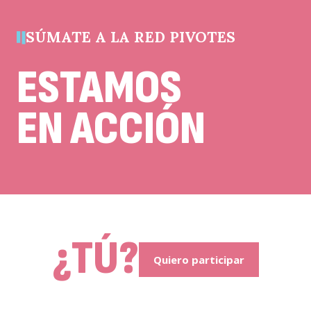
sin
cambios.
SÚMATE A LA RED PIVOTES
ESTAMOS
EN ACCIÓN
¿TÚ?
Quiero participar