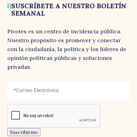
SUSCRÍBETE A NUESTRO BOLETÍN
SEMANAL
Pivotes es un centro de incidencia pública.
Nuestro propósito es promover y conectar
con la ciudadanía, la política y los líderes de
opinión políticas públicas y soluciones
privadas.
Email
Correo
"
*
"
Electrónico
*
señala
los
campos
reCAPTCHA
obligatorios
Este
campo
es
un
Suscribirme
campo
de