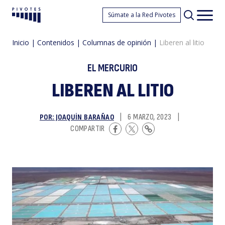
L
Súmate a la Red Pivotes
Pivotes
Men
princ
Inicio
|
Contenidos
|
Columnas de opinión
|
Liberen al litio
EL MERCURIO
LIBEREN AL LITIO
POR: JOAQUÍN BARAÑAO
|
6 MARZO, 2023
|
al
COMPARTIR