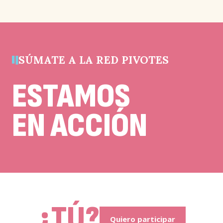
validación
y
debe
quedar
sin
cambios.
SÚMATE A LA RED PIVOTES
ESTAMOS
EN ACCIÓN
¿TÚ?
Quiero participar