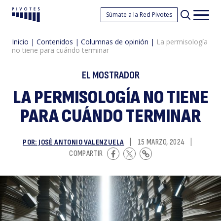
L
Súmate a la Red Pivotes
Pivotes
Men
princ
Inicio
|
Contenidos
|
Columnas de opinión
|
La permisología
no tiene para cuándo terminar
EL MOSTRADOR
LA PERMISOLOGÍA NO TIENE
PARA CUÁNDO TERMINAR
p
POR: JOSÉ ANTONIO VALENZUELA
|
15 MARZO, 2024
|
COMPARTIR