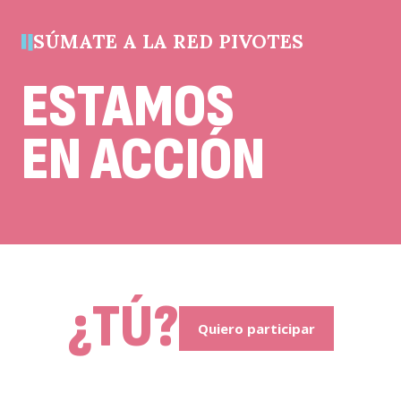
cambios.
SÚMATE A LA RED PIVOTES
ESTAMOS
EN ACCIÓN
¿TÚ?
Quiero participar