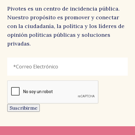
Pivotes es un centro de incidencia pública.
Nuestro propósito es promover y conectar
con la ciudadanía, la política y los líderes de
opinión políticas públicas y soluciones
privadas.
Company
Correo
"
*
"
Electrónico
*
señala
los
campos
reCAPTCHA
obligatorios
Este
campo
es
un
Suscribirme
campo
de
validación
y
debe
quedar
sin