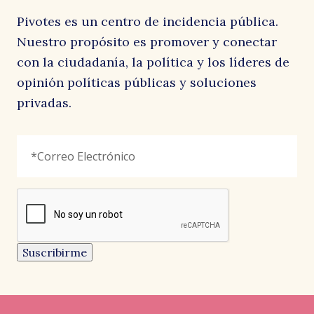
Pivotes es un centro de incidencia pública.
Nuestro propósito es promover y conectar
con la ciudadanía, la política y los líderes de
opinión políticas públicas y soluciones
privadas.
LinkedIn
Correo
"
*
"
Electrónico
*
señala
los
campos
reCAPTCHA
obligatorios
Este
campo
es
un
Suscribirme
campo
de
CARTAS AL DIRECTOR
CARTAS AL DIRECTOR
CARTAS AL DIRECTOR
validación
y
EL AUSTRAL
LA SEGUNDA
EL MOSTRADOR
debe
Pedro, Juana y Diego
Menos consignas
Resistir siempre, construir
quedar