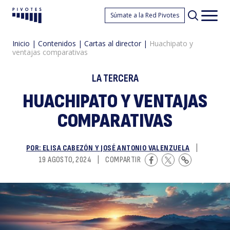
H
Súmate a la Red Pivotes
Pivotes
Men
princ
Inicio
|
Contenidos
|
Cartas al director
|
Huachipato y
ventajas comparativas
LA TERCERA
HUACHIPATO Y VENTAJAS
COMPARATIVAS
y
POR: ELISA CABEZÓN Y JOSÉ ANTONIO VALENZUELA
|
19 AGOSTO, 2024
|
COMPARTIR