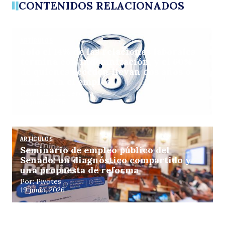
CONTENIDOS RELACIONADOS
ARTÍCULOS
Solo el 14% de las relaciones laborales
termina con indemnización, y el 60%
de quienes acceden llevan dos años o
menos en el empleo
Por: Pulso La Tercera
30 junio, 2026
ARTÍCULOS
Seminario de empleo público del
Senado: un diagnóstico compartido y
una propuesta de reforma
Por: Pivotes
19 junio, 2026