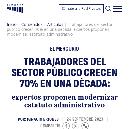
T
Súmate a la Red Pivotes
Pivotes
Men
princ
Inicio
|
Contenidos
|
Artículos
|
Trabajadores del sector
público crecen 70% en una década: expertos proponen
modernizar estatuto administrativo
EL MERCURIO
TRABAJADORES DEL
de
SECTOR PÚBLICO CRECEN
70% EN UNA DÉCADA:
expertos proponen modernizar
estatuto administrativo
POR: IGNACIO BRIONES
|
24 SEPTIEMBRE, 2023
|
COMPARTIR