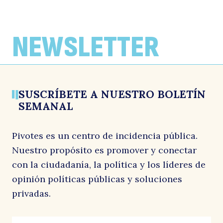
ARTÍCULOS
ARTÍCULOS
ARTÍCULOS
Región de Atacama lidera brechas de
La brecha de género en informalidad
Efectividad en la evaluación ambiental
empleo e informalidad femenina a nivel
laboral triplica la cifra nacional
en la era Kast mantendría tendencia
NEWSLETTER
país
que se consolidó al cierre del gobierno
Por: La Estrella de Iquique
de Boric
1 junio, 2026
Por: El Diario de Atacama
1 junio, 2026
Por: El Diario Financiero
1 junio, 2026
SUSCRÍBETE A NUESTRO BOLETÍN
SEMANAL
Pivotes es un centro de incidencia pública.
Nuestro propósito es promover y conectar
con la ciudadanía, la política y los líderes de
opinión políticas públicas y soluciones
privadas.
LinkedIn
Correo
"
*
"