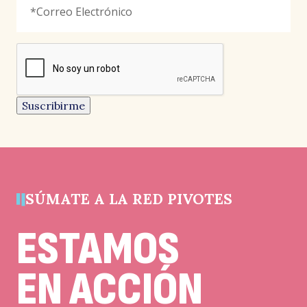
Electrónico
*
señala
los
campos
reCAPTCHA
obligatorios
Este
campo
es
un
Suscribirme
campo
de
validación
y
debe
quedar
sin
cambios.
SÚMATE A LA RED PIVOTES
ESTAMOS
EN ACCIÓN