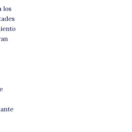
 los
ltades
esmu
miento
ran
cola
e
iante