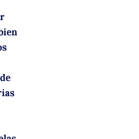
er
bien
os
 de
rias
elas