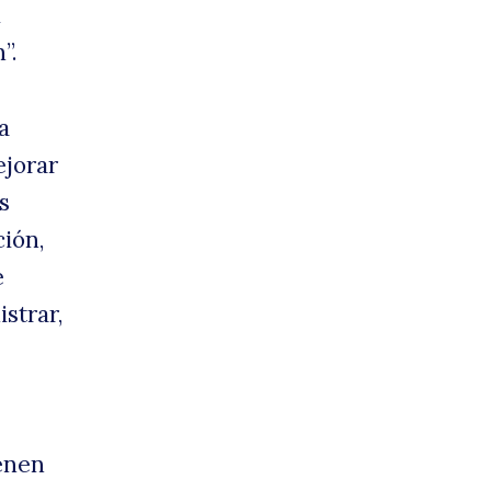
l
”.
a
ejorar
s
ción,
e
strar,
ienen