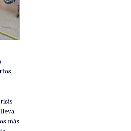
dver
a
rtos,
esoí
risis
lleva
los más