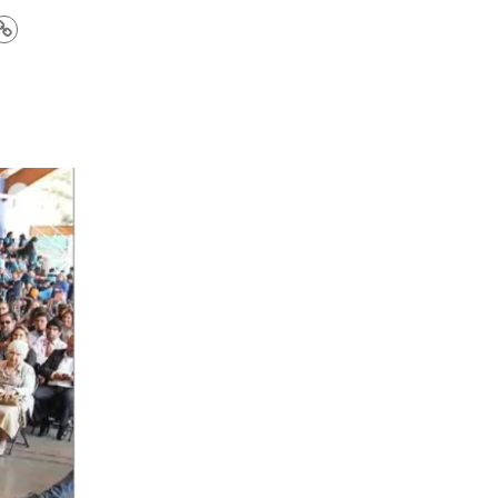
seño
s