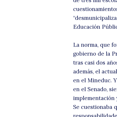
de tres mil esco
cuestionamientos
“desmunicipaliza
Educación Públic
La norma, que fo
gobierno de la P
tras casi dos año
además, el actua
B
en el Mineduc. Y
en el Senado, si
implementación y
Se cuestionaba q
responsabilidade