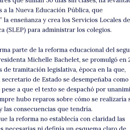
lares que suman 50 días sin clases, ha levanta
 a la Nueva Educación Pública, que
s
” la enseñanza y crea los Servicios Locales d
a (SLEP) para administrar los colegios.
rma parte de la reforma educacional del seg
residenta Michelle Bachelet, se promulgó en 2
s de tramitación legislativa, época en la que,
l secretario de Estado se desempeñaba como
uscar
la
 pese a que el texto se despachó por unanim
empre hubo reparos sobre cómo se realizaría 
 las consecuencias que tendría.
ue la reforma no establecía con claridad las
s necesarias ni definía un esquema claro de