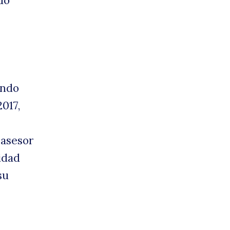
do
obre
e
undo
017,
 asesor
idad
su