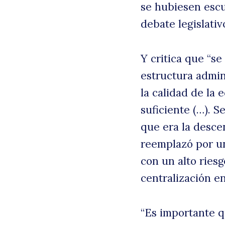
se hubiesen escu
debate legislati
Y critica que “s
estructura admini
la calidad de la
suficiente (…). S
que era la descen
reemplazó por un
con un alto riesgo
centralización e
“Es importante q