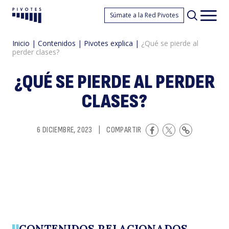
¿
Súmate a la Red Pivotes
Pivotes
Men
princ
Inicio
|
Contenidos
|
Pivotes explica
|
¿Qué se pierde al
perder clases?
¿QUÉ SE PIERDE AL PERDER
CLASES?
s
6 DICIEMBRE, 2023
|
COMPARTIR
CONTENIDOS RELACIONADOS