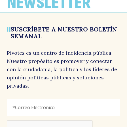
NEWSLETTER
condonación
25 marzo, 2024
13 marzo, 2024
29 febrero, 2024
p
SUSCRÍBETE A NUESTRO BOLETÍN
SEMANAL
Pivotes es un centro de incidencia pública.
Nuestro propósito es promover y conectar
con la ciudadanía, la política y los líderes de
cl
opinión políticas públicas y soluciones
privadas.
URL
Correo
"
*
"
Electrónico
*
señala
los
campos
reCAPTCHA
obligatorios