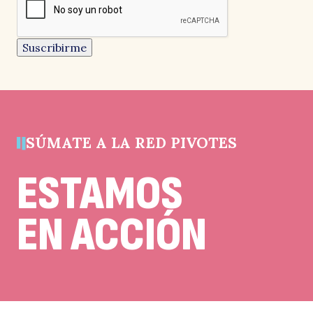
Este
campo
es
un
Suscribirme
campo
de
validación
y
debe
quedar
sin
cambios.
SÚMATE A LA RED PIVOTES
ESTAMOS
EN ACCIÓN