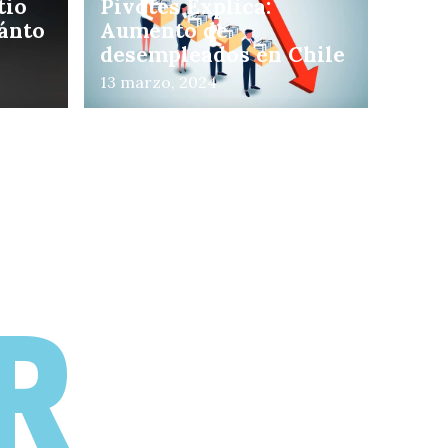
tio
Pivotes Explica:
uánto
Aumento de
desempleados en Chile
13 marzo, 2024
uál
R