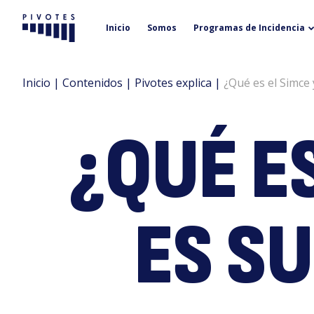
Inicio
Somos
Programas de Incidencia
Pivotes
Inicio
|
Contenidos
|
Pivotes explica
|
¿Qué es el Simce 
¿QUÉ ES
ES S