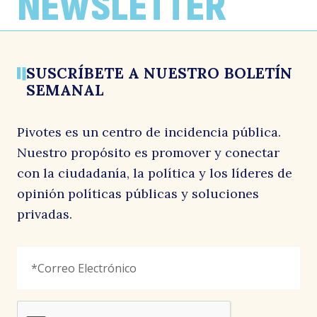
NEWSLETTER
condonación
25 marzo, 2024
13 marzo, 2024
29 febrero, 2024
SUSCRÍBETE A NUESTRO BOLETÍN
SEMANAL
Pivotes es un centro de incidencia pública.
Nuestro propósito es promover y conectar
con la ciudadanía, la política y los líderes de
opinión políticas públicas y soluciones
privadas.
URL
Correo
"
*
"
Electrónico
*
señala
los
campos
reCAPTCHA
obligatorios