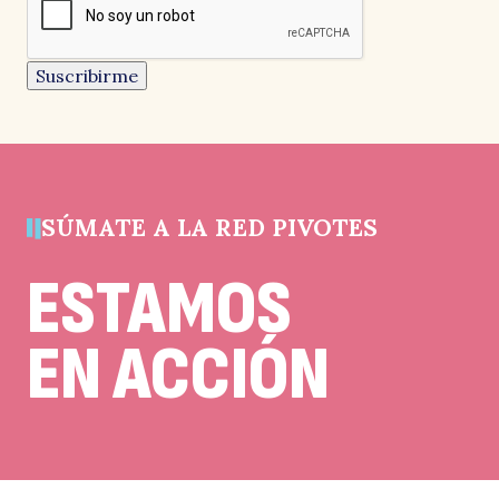
Este
campo
es
un
Suscribirme
campo
de
validación
y
debe
quedar
sin
cambios.
SÚMATE A LA RED PIVOTES
ESTAMOS
EN ACCIÓN