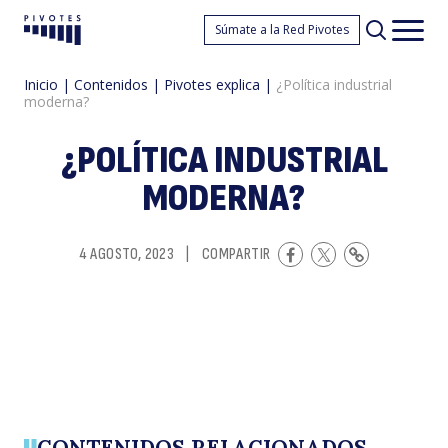
¿P
Súmate a la Red Pivotes
Pivotes
Men
princ
Inicio
|
Contenidos
|
Pivotes explica
|
¿Política industrial
moderna?
¿POLÍTICA INDUSTRIAL
MODERNA?
in
4 AGOSTO, 2023
|
COMPARTIR
CONTENIDOS RELACIONADOS