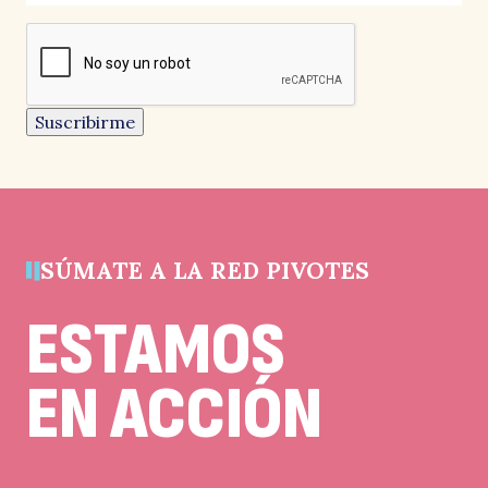
campos
reCAPTCHA
obligatorios
re
Este
campo
es
un
Suscribirme
campo
de
validación
y
debe
quedar
sin
cambios.
SÚMATE A LA RED PIVOTES
el
ESTAMOS
EN ACCIÓN