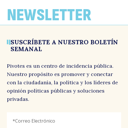
Pivotes Explica: Litio no concesible:
Pivotes Explica: Aumento de
Pivotes Explica: Deudores CAE en etapa
¿Cuánto hemos perdido?
desempleados en Chile
de pago: datos para el debate de la
NEWSLETTER
p
condonación
25 marzo, 2024
13 marzo, 2024
29 febrero, 2024
SUSCRÍBETE A NUESTRO BOLETÍN
SEMANAL
Pivotes es un centro de incidencia pública.
Nuestro propósito es promover y conectar
¡S
con la ciudadanía, la política y los líderes de
opinión políticas públicas y soluciones
privadas.
Facebook
Correo
"
*
"
Electrónico
*
señala
los