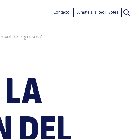
ivot
Contacto
Súmate a la Red Pivotes
 nivel de ingresos?
 LA
plic
N DEL