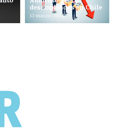
uánto
Aumento de
desempleados en Chile
13 marzo, 2024
l
R
abaj