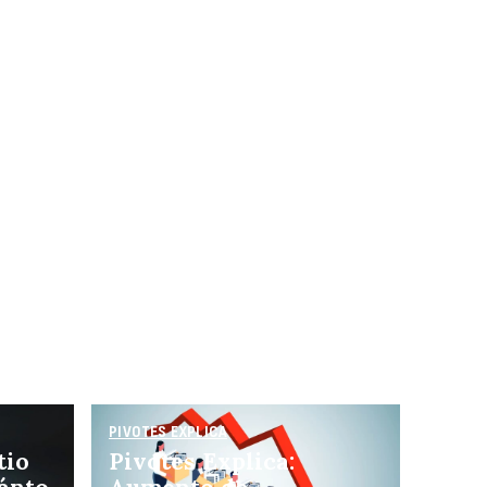
ecup
PIVOTES EXPLICA
tio
Pivotes Explica: