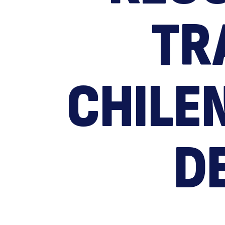
TR
CHILE
D