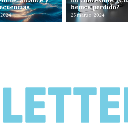
enche: alcance y
no concesible: ¿C
ecuencias
hemos perdido?
, 2024
25 marzo, 2024
de
LETTE
tr