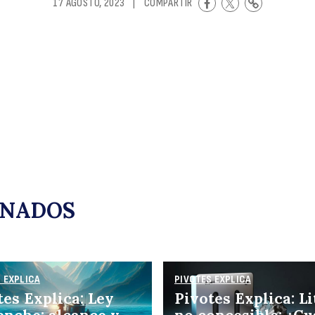
17 AGOSTO, 2023
|
COMPARTIR
la
uscar
r
ONADOS
 EXPLICA
PIVOTES EXPLICA
tes Explica: Ley
Pivotes Explica: Li