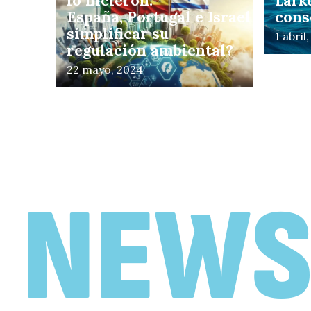
lo hicieron:
Lafk
España, Portugal e Israel para
cons
simplificar su
1 abril
regulación ambiental?
22 mayo, 2024
PIVOTES EXPLICA
Pivotes Explica:
Deudores CAE en etapa
de pago: datos para el
debate de la
NEWS
condonación
29 febrero, 2024