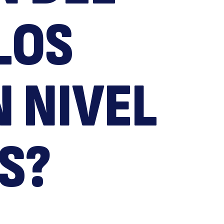
Cóm
LOS
 NIVEL
tá
S?