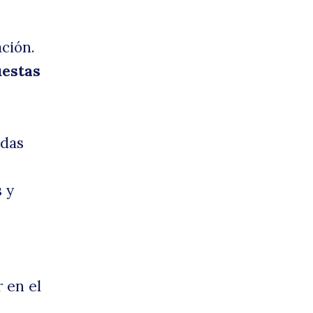
ción.
estas
adas
 y
 en el