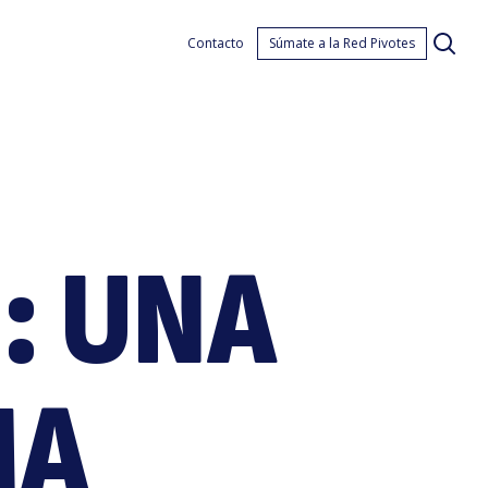
gili
Contacto
Súmate a la Red Pivotes
: UNA
na
MA