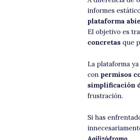
informes estátic
plataforma abie
El objetivo es t
concretas
que p
La plataforma ya
con
permisos c
simplificación 
frustración.
Si has enfrentad
innecesariamente
Agilizódromo.