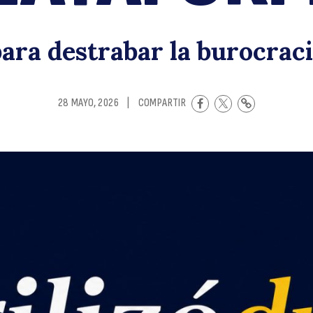
p
ara destrabar la burocrac
28 MAYO, 2026
|
COMPARTIR
p