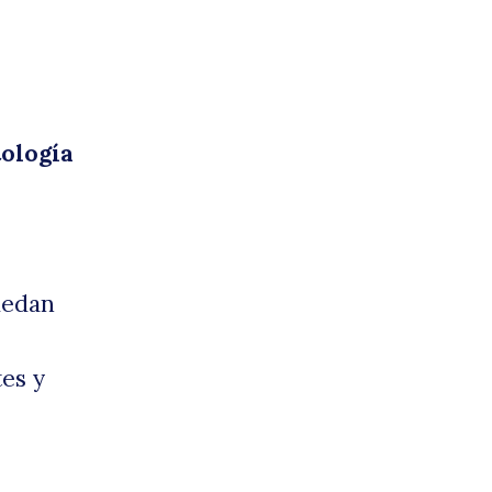
tología
uedan
tes y