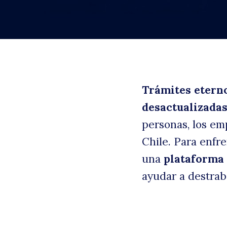
Trámites etern
desactualizada
personas, los em
B
Chile. Para enfr
una
plataforma
ayudar a destrab