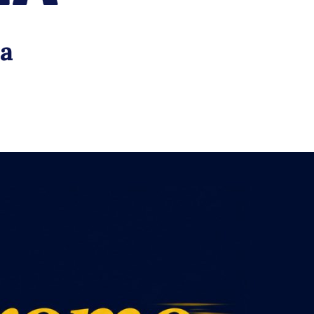
lata
ia
ara