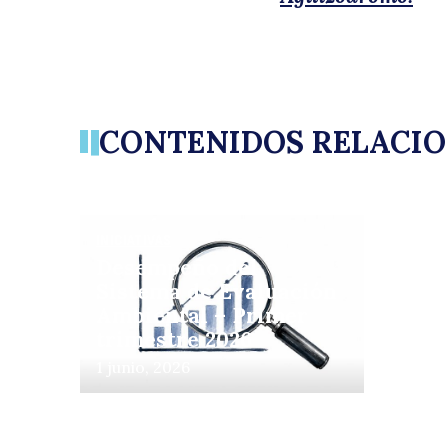
CONTENIDOS RELACI
INICIATIVAS
Desempeño del
Sistema de Evaluación
Ambiental – Primer
trimestre 2026
1 junio, 2026