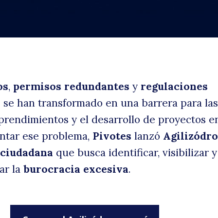
b
os
,
permisos redundantes
y
regulaciones
s
se han transformado en una barrera para las
prendimientos y el desarrollo de proyectos e
uscar
entar ese problema,
Pivotes
lanzó
Agilizódr
 ciudadana
que busca identificar, visibilizar y
ar la
burocracia excesiva
.