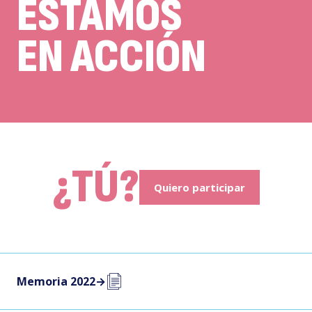
ESTAMOS
EN ACCIÓN
El
¿TÚ?
Quiero participar
Memoria 2022
→