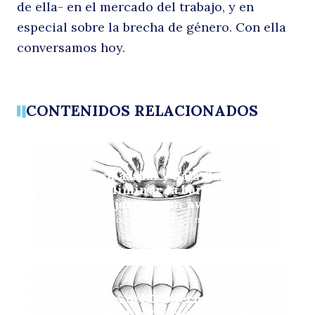
de ella- en el mercado del trabajo, y en
especial sobre la brecha de género. Con ella
p
conversamos hoy.
CONTENIDOS RELACIONADOS
ENTREVISTAS
Soledad Hormazábal y Sala Cuna
Universal: “Eliminar la barrera para
u
contratar mujeres es un avance real”
Ex-Ante, conversa con Soledad Hormazábal
22 junio, 2026
ENTREVISTAS
Megarreforma del Gobierno:
permisología, burocracia y el debate por