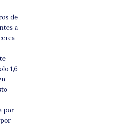
ros de
ntes a
cerca
te
lo 1,6
en
sto
a por
 por