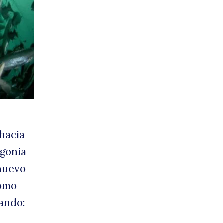
reci
hacia
uste
agonia
 nuevo
cómo
lando: