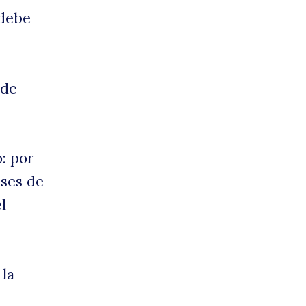
 debe
.
l
 de
: por
ases de
ecto
l
 la