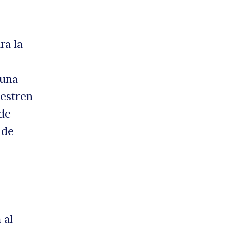
ra la
a
 una
uestren
 de
 de
 al