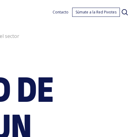
almo
Contacto
Súmate a la Red Pivotes
el sector
D DE
UN