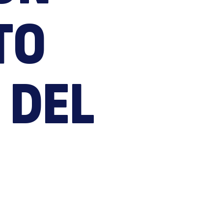
eces
TO
 DEL
e