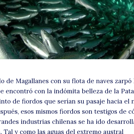
c
 de Magallanes con su flota de naves zarpó 
uscar
s
se encontró con la indómita belleza de la Pat
into de fiordos que serían su pasaje hacia el
spués, esos mismos fiordos son testigos de 
randes industrias chilenas se ha ido desarrol
. Tal y como las aguas del extremo austral