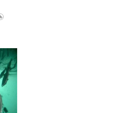
segu
n