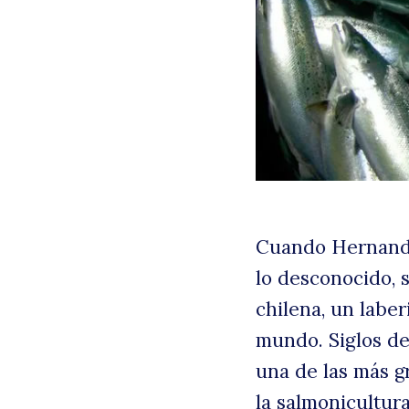
Cuando Hernando
B
lo desconocido, 
chilena, un laber
mundo. Siglos de
una de las más g
la salmonicultura