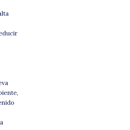
alta
educir
eva
biente,
enido
ra