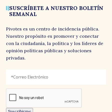
SUSCRÍBETE A NUESTRO BOLETÍN
SEMANAL
Pivotes es un centro de incidencia pública.
Nuestro propósito es promover y conectar
con la ciudadanía, la política y los líderes de
opinión políticas públicas y soluciones
privadas.
X/Twitter
Correo
"
*
"
Electrónico
*
señala
los
campos
reCAPTCHA
obligatorios
Este
campo
es
un
Suscribirme
campo