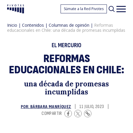
R
Súmate a la Red Pivotes
Pivotes
Men
princ
Inicio
|
Contenidos
|
Columnas de opinión
|
Reformas
educacionales en Chile: una década de promesas incumplidas
EL MERCURIO
REFORMAS
EDUCACIONALES EN CHILE:
e
una década de promesas
incumplidas
POR: BÁRBARA MANRÍQUEZ
|
11 JULIO, 2023
|
COMPARTIR