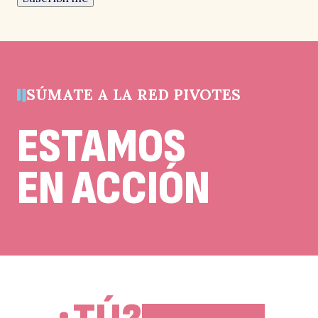
de
validación
y
debe
quedar
sin
cambios.
SÚMATE A LA RED PIVOTES
ESTAMOS
EN ACCIÓN