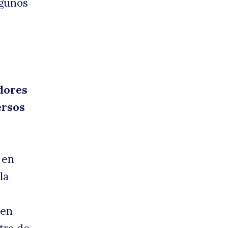
lgunos
bora
adores
ersos
prov
 en
la
 en