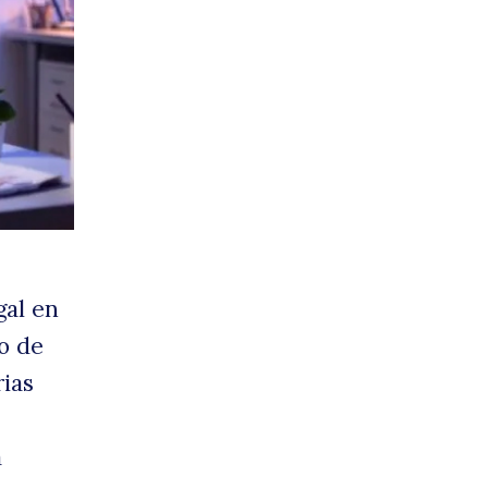
exib
gal en
o de
rias
a