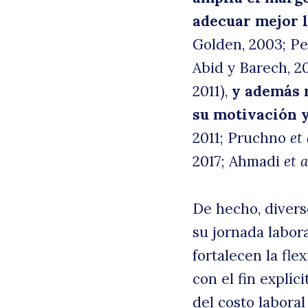
adecuar mejor 
Golden, 2003; Pe
Abid y Barech, 20
2011),
y
además m
su motivación 
2011; Pruchno
et 
2017; Ahmadi
et a
De hecho, divers
su jornada labora
fortalecen la fle
con el fin explíc
del costo laboral