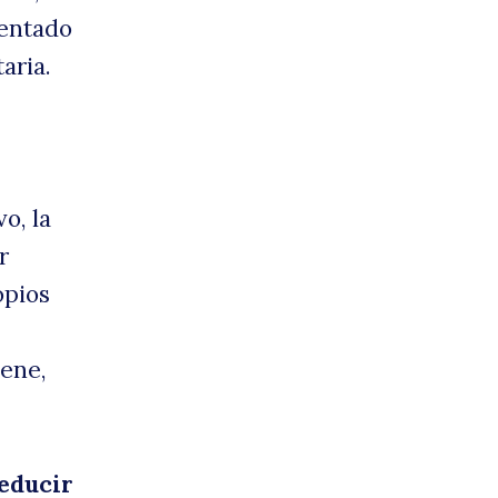
mentado
aria.
o, la
r
opios
eene,
reducir