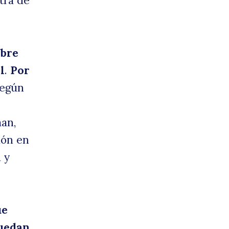
tra de
obre
l
.
Por
egún
man,
ción en
port
 y
ue
puedan