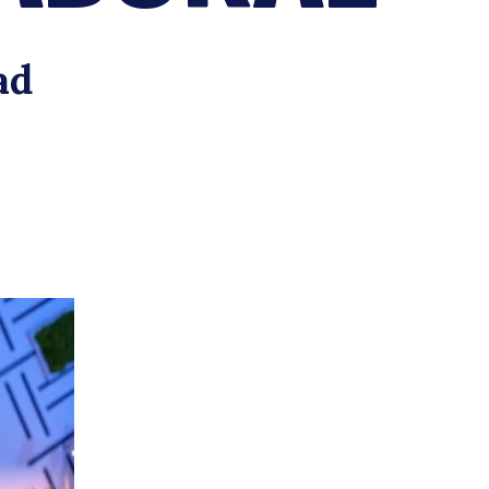
0
ad
oras