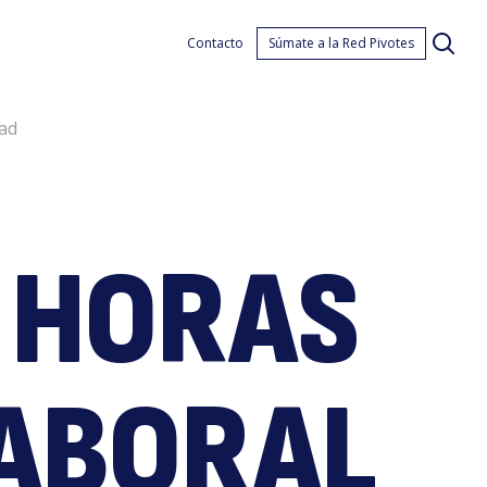
roye
Contacto
Súmate a la Red Pivotes
dad
 HORAS
e
LABORAL