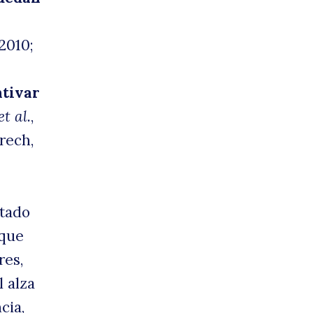
2010;
ntivar
et al.
,
rech,
rtado
 que
res,
l alza
cia,