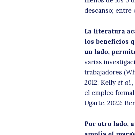
menos de los 5 d
descanso; entre 
La literatura a
los beneficios q
un lado, permit
varias investigac
trabajadores (Wh
2012; Kelly
et al.
,
el empleo formal
Ugarte, 2022; Bern
Por otro lado, 
amplía el marg