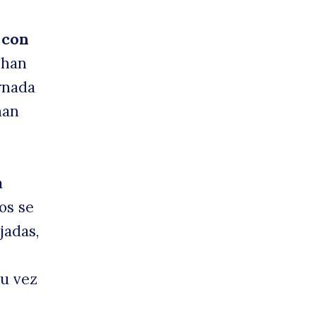
 con
 han
ornada
han
a
os se
jadas,
su vez