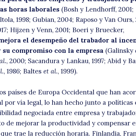
las horas laborales
(Bosh y Lendhorff, 2001;
ltola, 1998; Gubian, 2004; Raposo y Van Ours, 
17; Hijzen y Venn, 2001; Boeri y Bruecker,
ejora el desempeño del trabador al ince
y su compromiso con la empresa
(Galinsky
al.
, 2000; Sacandura y Lankau, 1997; Abid y Ba
l.
, 1986; Baltes
et al.
, 1999).
os países de Europa Occidental que han aco
l por vía legal, lo han hecho junto a políticas
xibilidad negociada entre empresa y trabajado
ito de mejorar la productividad y compensar e
 que trae la reducción horaria. Finlandia, Fran