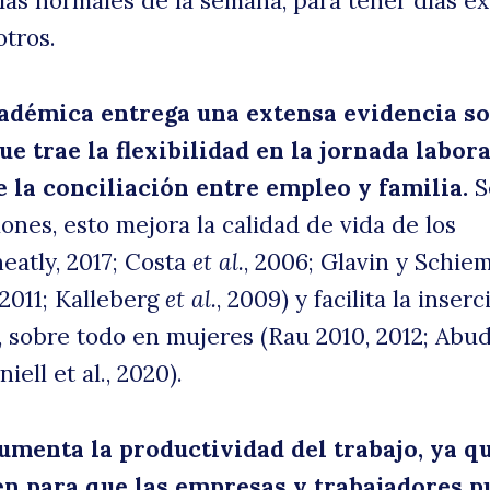
ías normales de la semana, para tener días ex
otros.
la
cadémica entrega una extensa evidencia s
ue trae la flexibilidad en la jornada labora
e la conciliación entre empleo y familia.
S
iones, esto mejora la calidad de vida de los
eatly, 2017; Costa
et al.
, 2006; Glavin y Schie
 2011; Kalleberg
et al.
, 2009) y facilita la inser
o
, sobre todo en mujeres (Rau 2010, 2012; Abud
iell et al., 2020).
aumenta la productividad del trabajo, ya q
en para que las empresas y trabajadores 