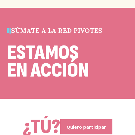
y
debe
quedar
sin
cambios.
SÚMATE A LA RED PIVOTES
ESTAMOS
EN ACCIÓN
¿TÚ?
Quiero participar