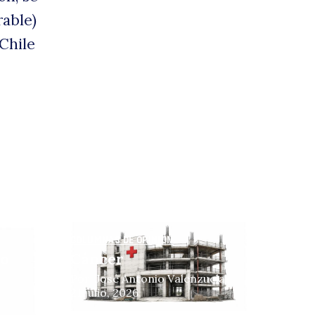
rable)
Chile
COLUMNAS DE OPINIÓN
do
Cáncer
Por: José Antonio Valenzuela
21 julio, 2026