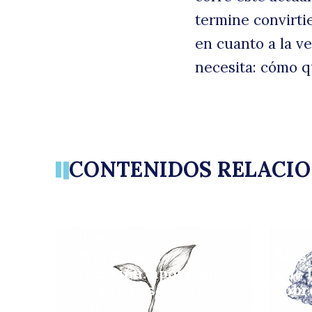
termine convirti
en cuanto a la v
necesita: cómo 
CONTENIDOS RELACI
COLUMNAS DE OPINIÓN
COLUMN
Reformas en
Más 
educación: apostemos
que 
por quienes lo hacen
sobr
bien
Por: J