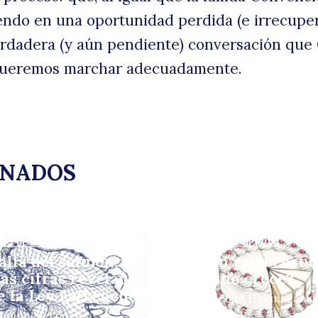
endo en una oportunidad perdida (e irrecupe
erdadera (y aún pendiente) conversación que 
queremos marchar adecuadamente.
ONADOS
AS DE OPINIÓN
COLUMNAS DE OPINIÓN
allá del salmón: lo
¿Quién gana cuan
las cifras revelan
Chile no crece?
e la Ley Lafkenche
Por: Soledad Hormazábal
22 julio, 2026
oaquín Sierpe