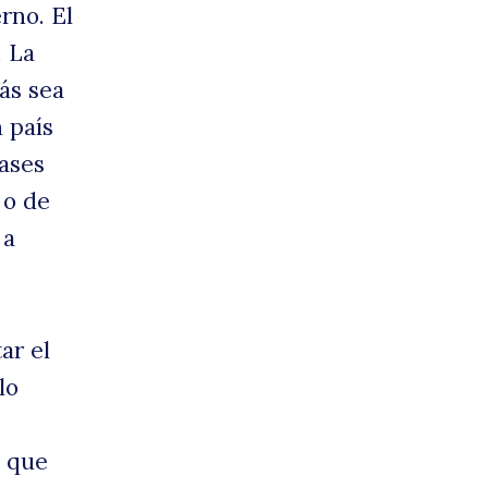
rno. El
. La
ás sea
 país
bases
 o de
 a
enci
ar el
lo
a que