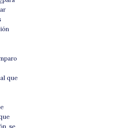
ar
s
sión
amparo
 al que
le
 que
ón, se