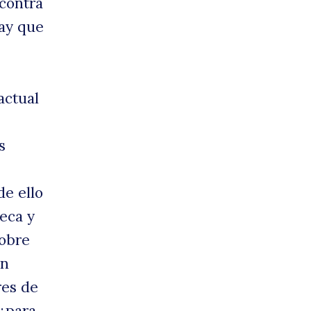
contra
ay que
actual
s
de ello
eca y
sobre
un
res de
¿para