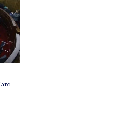
o
esat
Faro