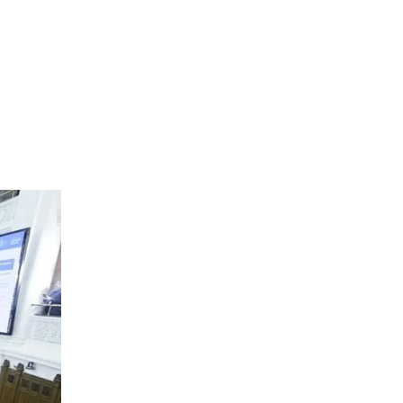
e
lile