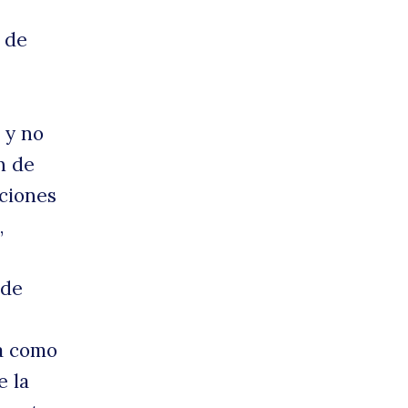
e de
 y no
n de
uciones
,
 de
ra como
e la