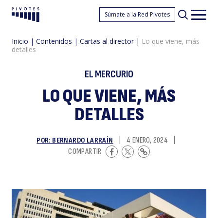
L
Súmate a la Red Pivotes
Pivotes
Men
princ
Inicio
|
Contenidos
|
Cartas al director
|
Lo que viene, más
detalles
EL MERCURIO
LO QUE VIENE, MÁS
DETALLES
q
POR: BERNARDO LARRAÍN
|
4 ENERO, 2024
|
COMPARTIR