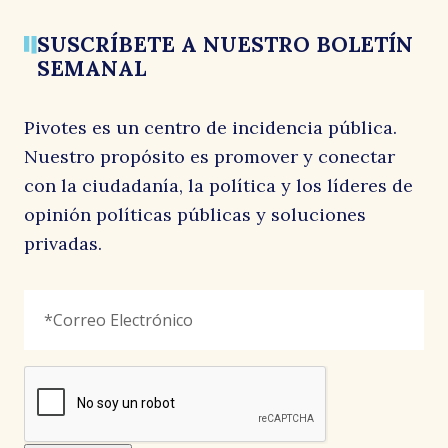
SUSCRÍBETE A NUESTRO BOLETÍN
SEMANAL
Pivotes es un centro de incidencia pública.
Nuestro propósito es promover y conectar
con la ciudadanía, la política y los líderes de
opinión políticas públicas y soluciones
privadas.
Phone
Correo
"
*
"
Electrónico
*
señala
los
campos
reCAPTCHA
obligatorios
Este
campo
es
un