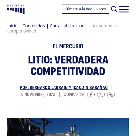
Li
Súmate a la Red Pivotes
Pivotes
Men
princ
Inicio
|
Contenidos
|
Cartas al director
|
Litio: verdadera
competitividad
EL MERCURIO
LITIO: VERDADERA
COMPETITIVIDAD
v
POR: BERNARDO LARRAÍN Y JOAQUÍN BARAÑAO
|
6 NOVIEMBRE, 2023
|
COMPARTIR