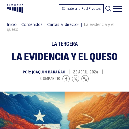
L
Súmate a la Red Pivotes
Pivotes
Men
princ
Inicio
|
Contenidos
|
Cartas al director
|
La evidencia y el
queso
LA TERCERA
LA EVIDENCIA Y EL QUESO
e
POR: JOAQUÍN BARAÑAO
|
22 ABRIL, 2024
|
COMPARTIR