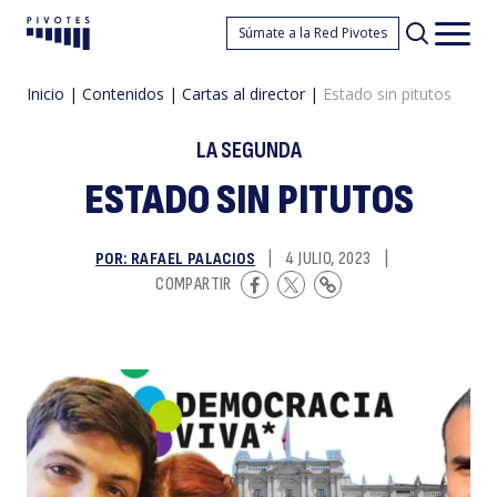
E
Súmate a la Red Pivotes
Pivotes
Men
princ
Inicio
|
Contenidos
|
Cartas al director
|
Estado sin pitutos
LA SEGUNDA
ESTADO SIN PITUTOS
POR: RAFAEL PALACIOS
|
4 JULIO, 2023
|
si
COMPARTIR