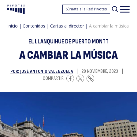
A
Súmate a la Red Pivotes
Pivotes
Men
princ
Inicio
|
Contenidos
|
Cartas al director
|
A cambiar la música
EL LLANQUIHUE DE PUERTO MONTT
A CAMBIAR LA MÚSICA
POR: JOSÉ ANTONIO VALENZUELA
|
20 NOVIEMBRE, 2023
|
c
COMPARTIR